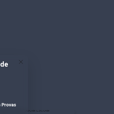
 de
s Provas