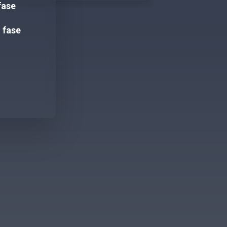
fase
ª fase