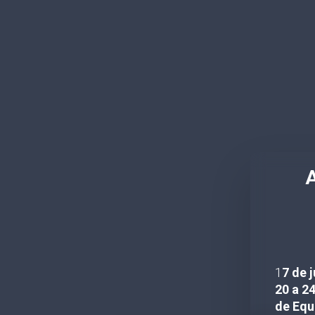
A
1
7 de 
20 a 24
de Equ