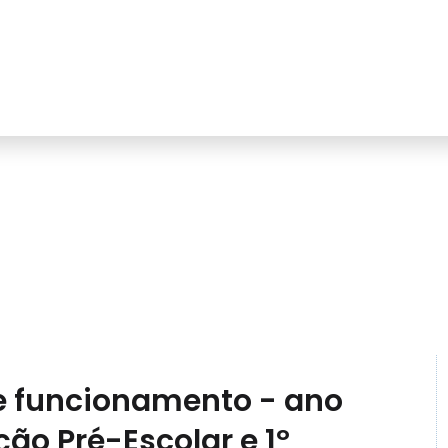
rupamento
Serviços
Alunos
Docentes
Contactos
e funcionamento - ano
ão Pré-Escolar e 1º