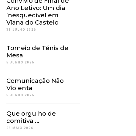
Convívio de Final de
Ano Letivo: Um dia
inesquecível em
Viana do Castelo
31 JULHO 2026
Torneio de Ténis de
Mesa
5 JUNHO 2026
Comunicação Não
Violenta
5 JUNHO 2026
Que orgulho de
comitiva ...
29 MAIO 2026